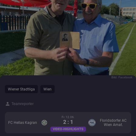
Bild: Facebook
Wiener Stadtliga
Wien
person
Teamreporter
Fr. 12.06.
Floridsdorfer AC
2 : 1
FC Hellas Kagran
Wien Amat.
VIDEO-HIGHLIGHTS