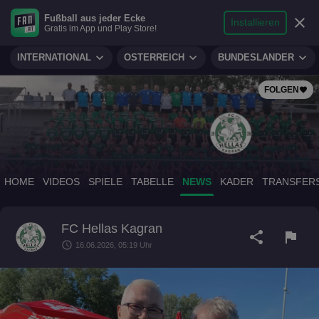
search
micro
person
Fußball aus jeder Ecke
sports_soccer
expand_more
close
FUSSBALL
Installieren
Gratis im App und Play Store!
Suche
Reporter
Login
expand_more
expand_more
expand_more
INTERNATIONAL
ÖSTERREICH
BUNDESLÄNDER
FOLGEN
favorite
HOME
VIDEOS
SPIELE
TABELLE
NEWS
KADER
TRANSFER
FC Hellas Kagran
share
flag
schedule
16.06.2026, 05:19 Uhr